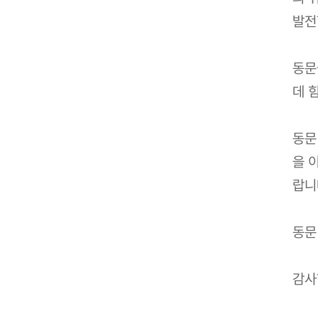
발전
동문
데 
동문
을 
랍니
동문
감사