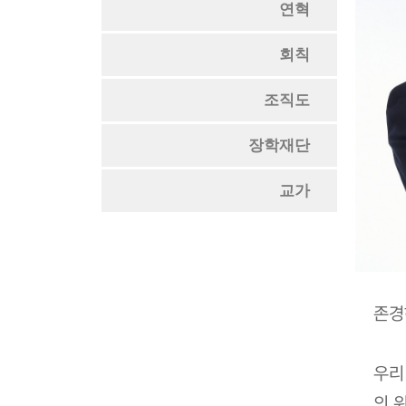
연혁
회칙
조직도
장학재단
교가
존경
우리
의 