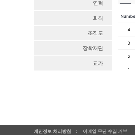
연혁
Numbe
회칙
4
조직도
3
장학재단
2
교가
1
개인정보 처리방침
ː
이메일 무단 수집 거부