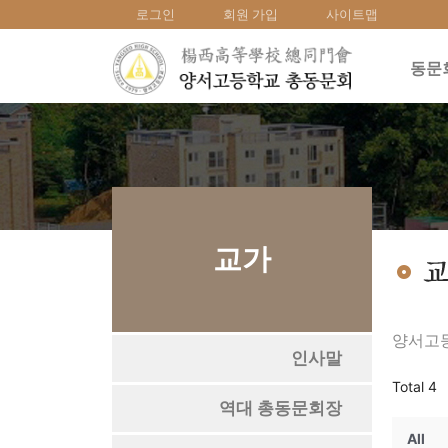
로그인
회원 가입
사이트맵
동문
교가
양서고등
인사말
Total 4
역대 총동문회장
All